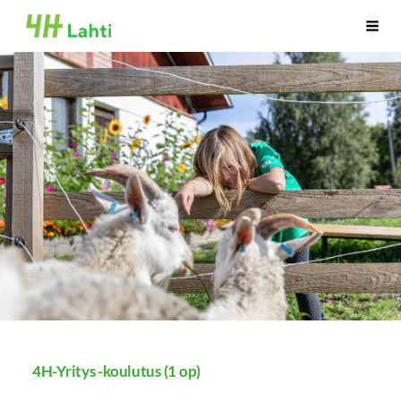
Siirry
Lahden 4H-yhdistys ry
Vali
sivun
sisältöön
4H-Yritys -koulutus (1 op)