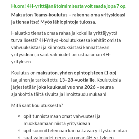
Huom! 4H-yrittäjänä toimimisesta voit saada jopa 7 op.
Maksuton Teams-koulutus – rakenna oma yritysideasi
ja tienaa itse! Myös lähiopintoja tulossa.
Haluatko tienata omaa rahaa ja kokeilla yrittäjyyttä
turvallisesti? 4H-Yritys -koulutuksessa kehität omista
vahvuuksistasi ja kiinnostuksistasi kannattavan
yritysidean ja saat valmiudet perustaa oman 4H-
yrityksen.
Koulutus on
maksuton
,
yhden opintopisteen (1 op)
laajuinen ja tarkoitettu
13–28-vuotiaille
. Koulutuksia
järjestetään
joka kuukausi vuonna 2026
– seuraa
ajankohtia tältä sivulta ja ilmoittaudu mukaan!
Mitä saat koulutuksesta?
opit tunnistamaan omat vahvuutesi ja
muokkaamaan niistä yritysidean
opit suunnittelemaan kannattavaa yritystoimintaa
saat valmiudet perustaa oman 4H-yrityksen