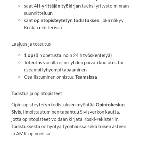
saat
4H-yrittäjän työkirjan
tueksi yritystoiminnan
suunnitteluun
saat
opintopisteytetyn todistuksen
, joka näkyy
Koski-rekisterissä
Laajuus ja toteutus
1 op
(8 h opetusta, noin 24 h työskentelyä)
Toteutus voi olla esim. yhden päivän koulutus tai
useampi lyhyempi tapaaminen
Osallistuminen onnistuu
Teamsissa
Todistus ja opintopisteet
Opintopisteytetyn todistuksen myöntää
Opintokeskus
Sivis
. Ilmoittautuminen tapahtuu Sivisverkon kautta,
jotta opintopisteet voidaan kirjata Koski-rekisteriin.
Todistuksesta on hyötyä työnhaussa sekä toisen asteen
ja AMK-opinnoissa.