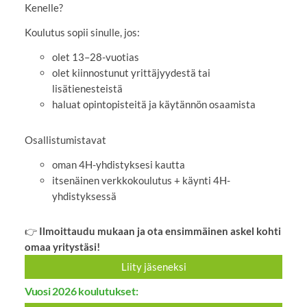
Kenelle?
Koulutus sopii sinulle, jos:
olet 13–28-vuotias
olet kiinnostunut yrittäjyydestä tai
lisätienesteistä
haluat opintopisteitä ja käytännön osaamista
Osallistumistavat
oman 4H-yhdistyksesi kautta
itsenäinen verkkokoulutus + käynti 4H-
yhdistyksessä
👉
Ilmoittaudu mukaan ja ota ensimmäinen askel kohti
omaa yritystäsi!
Liity jäseneksi
Vuosi 2026 koulutukset: