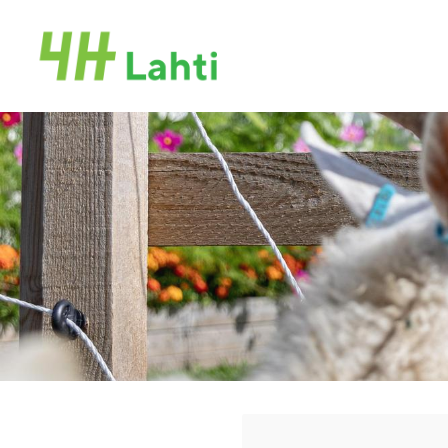
Siirry
sivun
Lahden 4H-yhdistys ry
sisältöön