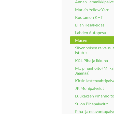
Annan Lemmikkipalve
Maria's Yellow Yarn
Kuutamon KHT
Ellan Kesäkeidas
Lahden Autopesu
Marzen
Silvennoisen raivaus j
istutus
K&L Piha ja Ikkuna
M.J pihanhoito (Miika
Jäämaa)
Kirsin lastenvahtipalv
JK Monipalvelut
Luukaksen Pihanhoit
Sulon Pihapalvelut
Piha- ja neuvontapalv