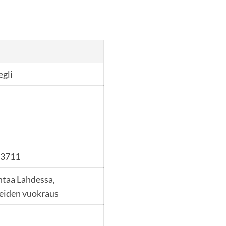
gli
23711
ntaa Lahdessa,
neiden vuokraus