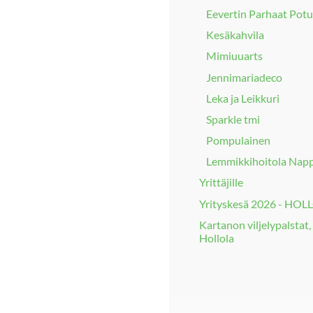
Eevertin Parhaat Potu
Kesäkahvila
Mimiuuarts
Jennimariadeco
Leka ja Leikkuri
Sparkle tmi
Pompulainen
Lemmikkihoitola Nap
Yrittäjille
Yrityskesä 2026 - HOL
Kartanon viljelypalstat,
Hollola