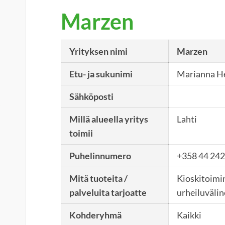
Marzen
Yrityksen nimi
Marzen
Etu- ja sukunimi
Marianna He
Sähköposti
i
Millä alueella yritys
Lahti
u
toimii
Puhelinnumero
+358 44 24
Mitä tuoteita /
Kioskitoimi
palveluita tarjoatte
urheiluväli
Kohderyhmä
Kaikki