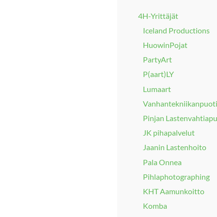
4H-Yrittäjät
Iceland Productions
HuowinPojat
PartyArt
P(aart)LY
Lumaart
Vanhantekniikanpuot
Pinjan Lastenvahtiap
JK pihapalvelut
Jaanin Lastenhoito
Pala Onnea
Pihlaphotographing
KHT Aamunkoitto
Komba