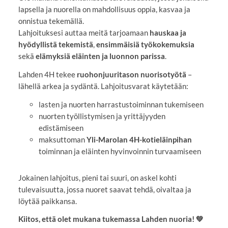
lapsella ja nuorella on mahdollisuus oppia, kasvaa ja
onnistua tekemällä.
Lahjoituksesi auttaa meitä tarjoamaan
hauskaa ja
hyödyllistä tekemistä
,
ensimmäisiä työkokemuksia
sekä
elämyksiä eläinten ja luonnon parissa
.
Lahden 4H tekee
ruohonjuuritason nuorisotyötä
–
lähellä arkea ja sydäntä. Lahjoitusvarat käytetään:
lasten ja nuorten harrastustoiminnan tukemiseen
nuorten työllistymisen ja yrittäjyyden
edistämiseen
maksuttoman
Yli-Marolan 4H-kotieläinpihan
toiminnan ja eläinten hyvinvoinnin turvaamiseen
Jokainen lahjoitus, pieni tai suuri, on askel kohti
tulevaisuutta, jossa nuoret saavat tehdä, oivaltaa ja
löytää paikkansa.
Kiitos, että olet mukana tukemassa Lahden nuoria! 💚