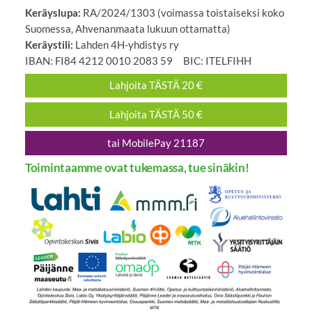
Keräyslupa:
RA/2024/1303 (voimassa toistaiseksi koko
Suomessa, Ahvenanmaata lukuun ottamatta)
Keräystili:
Lahden 4H-yhdistys ry
IBAN: FI84 4212 0010 2083 59 BIC: ITELFIHH
Lahjoita TÄSTÄ 20 €
Lahjoita TÄSTÄ 50 €
tai MobilePay 21187
Toimintaamme ovat tukemassa, tue sinäkin!