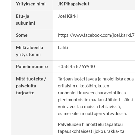
Yrityksen nimi
JK Pihapalvelut
Etu- ja
Joel Kärki
sukunimi
Some
https://www.facebook.com/joel.karki.
Millä alueella
Lahti
yritys toimii
Puhelinnumero
+358 45 8769940
Mitä tuoteita /
Tarjoan luotettavaa ja huolellista apua
palveluita
erilaisiin ulkotöihin, kuten
tarjoatte
ruohonleikkuuseen, haravointiin ja
pienimuotoisiin maalaustöihin. Lisäksi
voin avustaa muissa tehtävissä,
esimerkiksi muuttojen yhteydessä.
Palveluiden hinnoittelu tapahtuu
tapauskohtaisesti joko urakka- tai