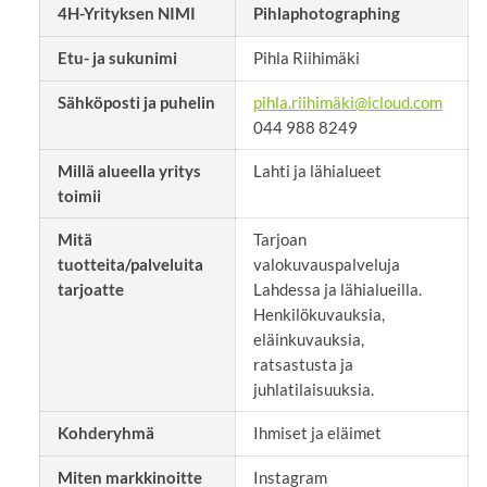
4H-Yrityksen NIMI
Pihlaphotographing
Etu- ja sukunimi
Pihla Riihimäki
Sähköposti ja puhelin
pihla.riihimäki@icloud.com
044 988 8249
Millä alueella yritys
Lahti ja lähialueet
toimii
Mitä
Tarjoan
tuotteita/palveluita
valokuvauspalveluja
tarjoatte
Lahdessa ja lähialueilla.
Henkilökuvauksia,
eläinkuvauksia,
ratsastusta ja
juhlatilaisuuksia.
Kohderyhmä
Ihmiset ja eläimet
Miten markkinoitte
Instagram