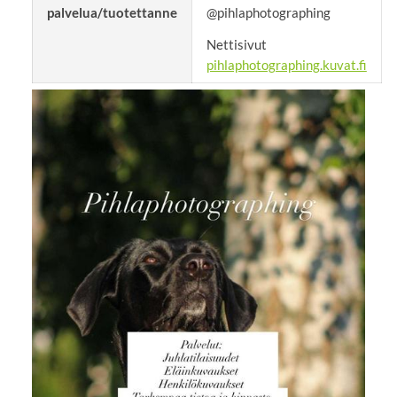
palvelua/tuotettanne
@pihlaphotographing
Nettisivut
pihlaphotographing.kuvat.fi