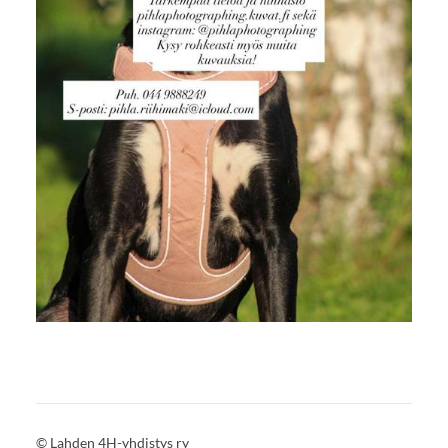
©
Lahden 4H-yhdistys ry