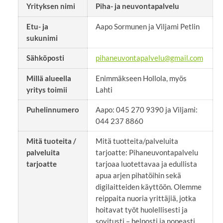
Yrityksen nimi
Piha- ja neuvontapalvelu
Etu- ja
Aapo Sormunen ja Viljami Petlin
sukunimi
Sähköposti
pihaneuvontapalvelu@gmail.com
Millä alueella
Enimmäkseen Hollola, myös
yritys toimii
Lahti
Puhelinnumero
Aapo: 045 270 9390 ja Viljami:
044 237 8860
Mitä tuoteita /
Mitä tuotteita/palveluita
palveluita
tarjoatte: Pihaneuvontapalvelu
tarjoatte
tarjoaa luotettavaa ja edullista
apua arjen pihatöihin sekä
digilaitteiden käyttöön. Olemme
reippaita nuoria yrittäjiä, jotka
hoitavat työt huolellisesti ja
sovitusti – helposti ja nopeasti