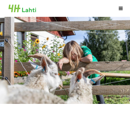
Siirry
Lahden 4H-yhdistys ry
Valik
sivun
sisältöön