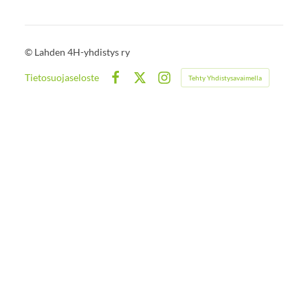
©
Lahden 4H-yhdistys ry
Tietosuojaseloste
Tehty Yhdistysavaimella
Facebook
X
Instagram