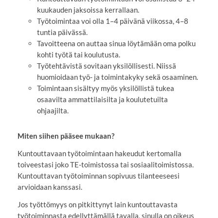
kuukauden jaksoissa kerrallaan.
Työtoimintaa voi olla 1–4 päivänä viikossa, 4–8
tuntia päivässä.
Tavoitteena on auttaa sinua löytämään oma polku
kohti työtä tai koulutusta.
Työtehtävistä sovitaan yksilöllisesti. Niissä
huomioidaan työ- ja toimintakyky sekä osaaminen.
Toimintaan sisältyy myös yksilöllistä tukea
osaavilta ammattilaisilta ja koulutetuilta
ohjaajilta.
Miten siihen pääsee mukaan?
Kuntouttavaan työtoimintaan hakeudut kertomalla
toiveestasi joko TE-toimistossa tai sosiaalitoimistossa.
Kuntouttavan työtoiminnan sopivuus tilanteeseesi
arvioidaan kanssasi.
Jos työttömyys on pitkittynyt lain kuntouttavasta
työtoiminnasta edellyttämällä tavalla, sinulla on oikeus