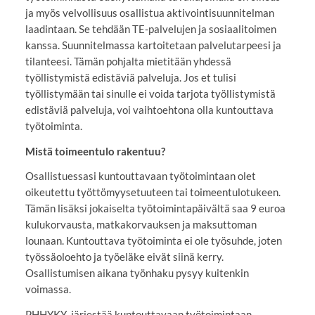
ja myös velvollisuus osallistua aktivointisuunnitelman
laadintaan. Se tehdään TE-palvelujen ja sosiaalitoimen
kanssa. Suunnitelmassa kartoitetaan palvelutarpeesi ja
tilanteesi. Tämän pohjalta mietitään yhdessä
työllistymistä edistäviä palveluja. Jos et tulisi
työllistymään tai sinulle ei voida tarjota työllistymistä
edistäviä palveluja, voi vaihtoehtona olla kuntouttava
työtoiminta.
Mistä toimeentulo rakentuu?
Osallistuessasi kuntouttavaan työtoimintaan olet
oikeutettu työttömyysetuuteen tai toimeentulotukeen.
Tämän lisäksi jokaiselta työtoimintapäivältä saa 9 euroa
kulukorvausta, matkakorvauksen ja maksuttoman
lounaan. Kuntouttava työtoiminta ei ole työsuhde, joten
työssäoloehto ja työeläke eivät siinä kerry.
Osallistumisen aikana työnhaku pysyy kuitenkin
voimassa.
PHHYKY järjestää kuntouttavaan työtoimintaan