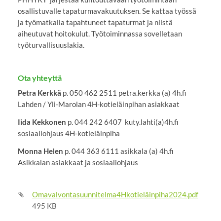
osallistuvalle tapaturmavakuutuksen. Se kattaa työssä
ja työmatkalla tapahtuneet tapaturmat ja niistä
aiheutuvat hoitokulut. Työtoiminnassa sovelletaan
työturvallisuuslakia.
Ota yhteyttä
Petra Kerkkä
p. 050 462 2511 petra.kerkka (a) 4h.fi
Lahden / Yli-Marolan 4H-kotieläinpihan asiakkaat
Iida Kekkonen
p. 044 242 6407 kuty.lahti(a)4h.fi
sosiaaliohjaus 4H-kotieläinpiha
Monna Helen
p. 044 363 6111 asikkala (a) 4h.fi
Asikkalan asiakkaat ja sosiaaliohjaus
Omavalvontasuunnitelma4Hkotieläinpiha2024.pdf
495 KB