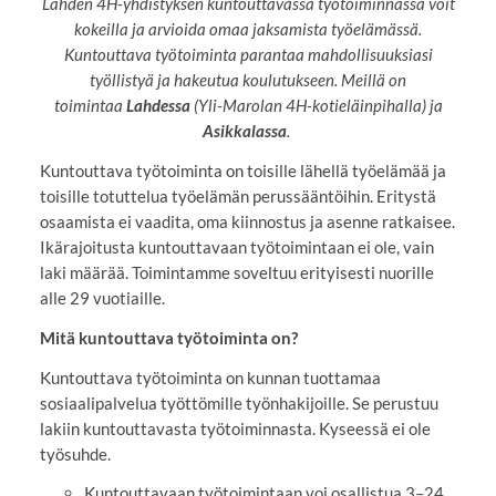
Lahden 4H-yhdistyksen kuntouttavassa työtoiminnassa voit
kokeilla ja arvioida omaa jaksamista työelämässä.
Kuntouttava työtoiminta parantaa mahdollisuuksiasi
työllistyä ja hakeutua koulutukseen. Meillä on
toimintaa
Lahdessa
(Yli-Marolan 4H-kotieläinpihalla) ja
Asikkalassa
.
Kuntouttava työtoiminta on toisille lähellä työelämää ja
toisille totuttelua työelämän perussääntöihin. Eritystä
osaamista ei vaadita, oma kiinnostus ja asenne ratkaisee.
Ikärajoitusta kuntouttavaan työtoimintaan ei ole, vain
laki määrää. Toimintamme soveltuu erityisesti nuorille
alle 29 vuotiaille.
Mitä kuntouttava työtoiminta on?
Kuntouttava työtoiminta on kunnan tuottamaa
sosiaalipalvelua työttömille työnhakijoille. Se perustuu
lakiin kuntouttavasta työtoiminnasta. Kyseessä ei ole
työsuhde.
Kuntouttavaan työtoimintaan voi osallistua 3–24